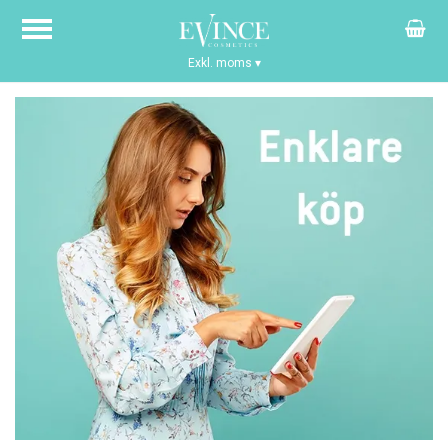
Exkl. moms
▾