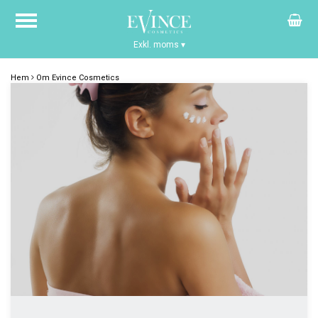
Exkl. moms
▾
Hem
Om Evince Cosmetics