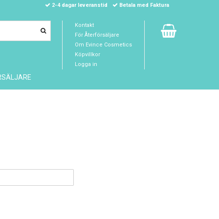
2-4 dagar leveranstid
Betala med Faktura
Kontakt
För Återförsäljare
Om Evince Cosmetics
Köpvillkor
Logga in
RSÄLJARE